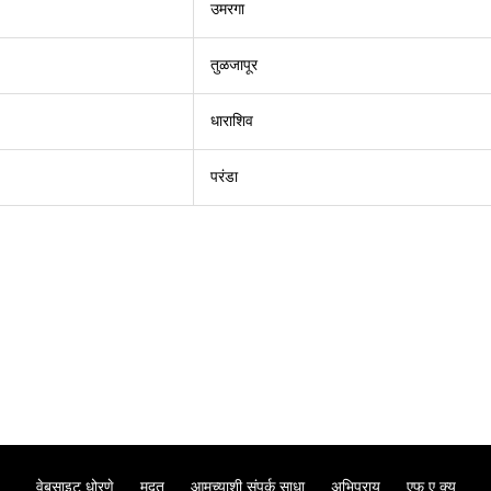
उमरगा
तुळजापूर
धाराशिव
परंडा
वेबसाइट धोरणे
मदत
आमच्याशी संपर्क साधा
अभिप्राय
एफ.ए.क्यू