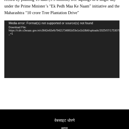
under the Prime Minister’s “Ek Pedh Maa Ke Naam” initiative and the
Maharashtra “10 crore Tree Plantation Drive”
Video
Media error: Format(s) not supported or source(s) not found
Player
Download File:
https://cdn.s3waas.gov.in/s3642e92efb79421734881b53e1e1b18b6/uploads/2025/07/175307950793
_=1
वेबसाइट धोरणे
मदत