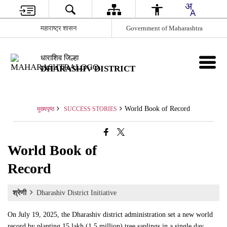
महाराष्ट्र शासन
Government of Maharashtra
धाराशिव जिल्हा
DHARASHIV DISTRICT
World Book of Record
मुख्यपृष्ठ
SUCCESS STORIES
World Book of
Record
श्रेणी
Dharashiv District Initiative
On July 19, 2025, the Dharashiv district administration set a new world
record by planting 15 lakh (1.5 million) tree saplings in a single day